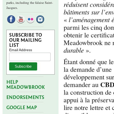
réduisent considér
parks,
including the falaise Saint-
Jacques.
bâtiments sur l’e
«
l’aménagement éc
parmi les cinq dom
obtenir le certifica
SUBSCRIBE TO
OUR MAILING
Meadowbrook ne r
LIST
durable
».
Email Address
Étant donné que le
la demande d’une 
développement sur
HELP
CBD
demander au
MEADOWBROOK
la construction d
ENDORSEMENTS
appui à la préserva
lire notre lettre 
GOOGLE MAP