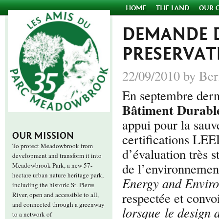
HOME
THE LAND
OUR 
DEMANDE D
PRESERVA
22/09/2010 by Ber
En septembre dern
Bâtiment Durabl
appui pour la sau
OUR MISSION
certifications LEE
To protect Meadowbrook from
d’évaluation très 
development and transform it into
de l’environnemen
Meadowbrook Park, a new 57-
hectare urban nature heritage park,
Energy and Envir
including the historic St. Pierre
respectée et convo
River, open and accessible to all,
and connected through a greenway
lorsque le design 
to a network of