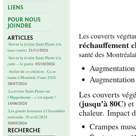
LIENS
POUR NOUS
JOINDRE
Les couverts végétau
ARTICLES
réchauffement c
Suivre la rivière Saint-Pierre à la
trace (suite)
21/11/2024
santé des Montréalai
Suivre la rivière Saint-Pierre à la
carte – 1e partie
03/10/2024
Augmentation 
Atelier de co-création : Ça se
Augmentation 
trame à Montréal, 9 mai 2024
28/07/2024
La rivière Saint-Pierre sur
Les couverts végé
l’Hippodrome – c’est reparti !
(jusqu’à 80C)
et
14/06/2024
chaleur. Impact de
Les grands honneurs à l’Assemblée
nationale- 30 avril 2024
30/05/2024
Crampes musc
RECHERCHE