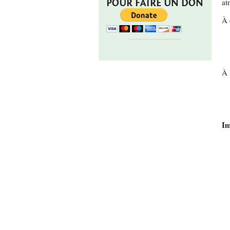
at
POUR FAIRE UN DON
À 
À 
Im