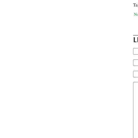
Ta
No
L