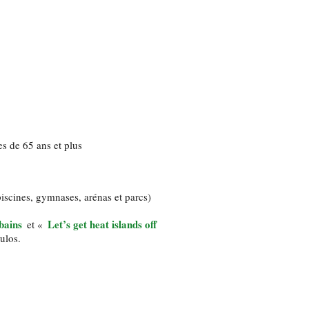
s de 65 ans et plus
piscines, gymnases, arénas et parcs)
rbains
Let’s get heat islands off
et
«
ulos.