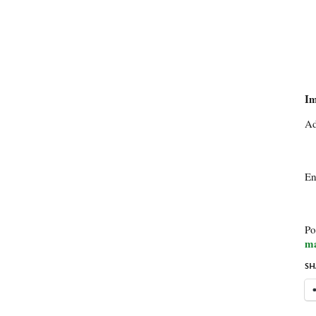
Im
Ad
En
Po
ma
SH