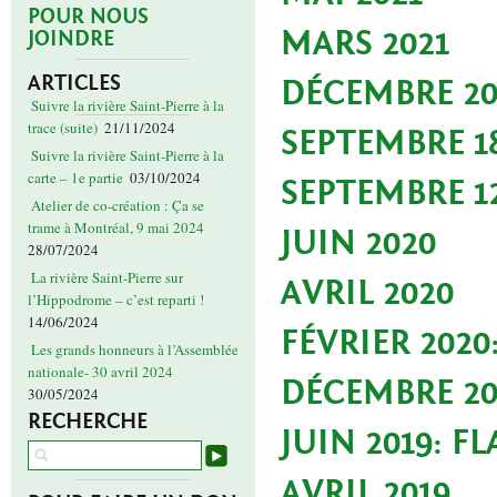
POUR NOUS
MARS 2021
JOINDRE
ARTICLES
DÉCEMBRE 20
Suivre la rivière Saint-Pierre à la
trace (suite)
21/11/2024
SEPTEMBRE 18
Suivre la rivière Saint-Pierre à la
carte – 1e partie
03/10/2024
SEPTEMBRE 12
Atelier de co-création : Ça se
trame à Montréal, 9 mai 2024
JUIN 2020
28/07/2024
La rivière Saint-Pierre sur
AVRIL 2020
l’Hippodrome – c’est reparti !
14/06/2024
FÉVRIER 202
Les grands honneurs à l’Assemblée
nationale- 30 avril 2024
DÉCEMBRE 20
30/05/2024
RECHERCHE
JUIN 2019: F
AVRIL 2019