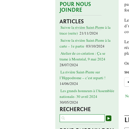
POUR NOUS
pa
JOINDRE
fo
Le
ARTICLES
d’
Suivre la rivière Saint-Pierre à la
co
trace (suite)
21/11/2024
Suivre la rivière Saint-Pierre à la
Le
carte – 1e partie
03/10/2024
ré
pl
Atelier de co-création : Ça se
trame à Montréal, 9 mai 2024
On
28/07/2024
La rivière Saint-Pierre sur
SH
l’Hippodrome – c’est reparti !
14/06/2024
Les grands honneurs à l’Assemblée
No
nationale- 30 avril 2024
30/05/2024
RECHERCHE
L