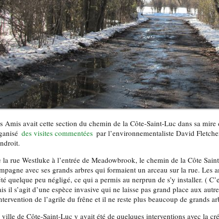
s Amis avait cette section du chemin de la Côte-Saint-Luc dans sa mire
ganisé
des visites commentées
par l’environnementaliste David Fletcher
endroit.
 la rue Westluke à l’entrée de Meadowbrook, le chemin de la Côte Saint-
mpagne avec ses grands arbres qui formaient un arceau sur la rue. Les a
été quelque peu négligé, ce qui a permis au nerprun de s’y installer. ( C’es
is il s’agit d’une espèce invasive qui ne laisse pas grand place aux autr
intervention de l’agrile du frêne et il ne reste plus beaucoup de grands a
 ville de Côte-Saint-Luc y avait été de quelques interventions avec la cré