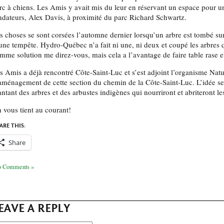
rc à chiens. Les Amis y avait mis du leur en réservant un espace pour u
ndateurs, Alex Davis, à proximité du parc Richard Schwartz.
s choses se sont corsées l’automne dernier lorsqu’un arbre est tombé sur l
une tempête. Hydro-Québec n’a fait ni une, ni deux et coupé les arbres q
mme solution me direz-vous, mais cela a l’avantage de faire table rase et
s Amis a déjà rencontré Côte-Saint-Luc et s’est adjoint l’organisme Nat
aménagement de cette section du chemin de la Côte-Saint-Luc. L’idée sera
antant des arbres et des arbustes indigènes qui nourriront et abriteront l
 vous tient au courant!
ARE THIS:
Share
 Comments »
EAVE A REPLY