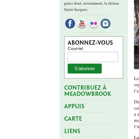
parcs dont, notamment, la falaise
Saint-Jacques.
ABONNEZ-VOUS
Courriel
Le
or
CONTRIBUEZ À
l’
MEADOWBROOK
De
APPUIS
ca
a 
CARTE
ma
l’
LIENS
La