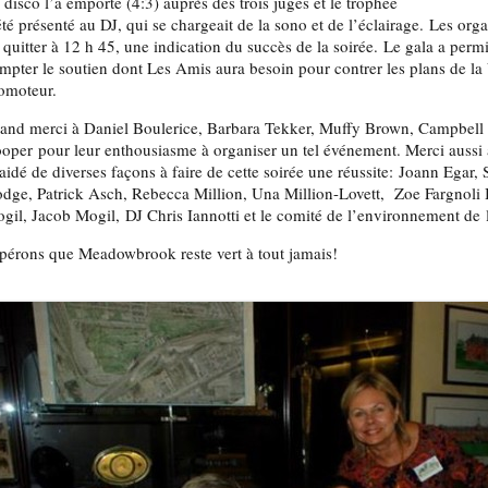
 disco l’a emporté (4:3) auprès des trois juges et le trophée
été présenté au DJ, qui se chargeait de la sono et de l’éclairage. Les or
 quitter à 12 h 45, une indication du succès de la soirée. Le gala a perm
mpter le soutien dont Les Amis aura besoin pour contrer les plans de la 
omoteur.
and merci à Daniel Boulerice, Barbara Tekker, Muffy Brown, Campbell
oper pour leur enthousiasme à organiser un tel événement. Merci aussi 
 aidé de diverses façons à faire de cette soirée une réussite: Joann Ega
dge, Patrick Asch, Rebecca Million, Una Million-Lovett, Zoe Fargnoli
gil, Jacob Mogil, DJ Chris Iannotti et le comité de l’environnement de
pérons que Meadowbrook reste vert à tout jamais!