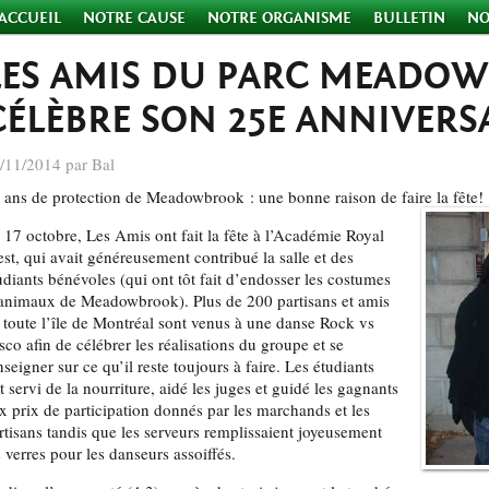
ACCUEIL
NOTRE CAUSE
NOTRE ORGANISME
BULLETIN
NO
LES AMIS DU PARC MEADO
CÉLÈBRE SON 25E ANNIVERSA
/11/2014 par Bal
 ans de protection de Meadowbrook : une bonne raison de faire la fête!
 17 octobre, Les Amis ont fait la fête à l’Académie Royal
st, qui avait généreusement contribué la salle et des
udiants bénévoles (qui ont tôt fait d’endosser les costumes
animaux de Meadowbrook). Plus de 200 partisans et amis
 toute l’île de Montréal sont venus à une danse Rock vs
sco afin de
célébrer les réalisations du groupe et se
nseigner sur ce qu’il reste toujours à faire. Les étudiants
t servi de la nourriture, aidé les juges et guidé les gagnants
x prix de participation donnés par les marchands et les
rtisans tandis que les serveurs remplissaient joyeusement
s verres pour les danseurs assoiffés.