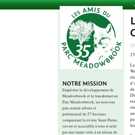
25
25
Le
We
ét
d’
NOTRE MISSION
de
Empêcher le développement de
Di
Meadowbrook et le transformer en
re
Parc Meadowbrook, un nouveau
on
parc-nature urbain et
au
patrimonial de 57 hectares,
pa
comprenant la rivière Saint-Pierre,
le
ouvert et accessible à tous et relié
par une trame verte à un réseau de