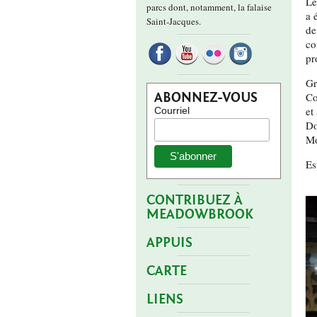
Le
parcs dont, notamment, la falaise
a 
Saint-Jacques.
de
co
pr
Gr
ABONNEZ-VOUS
Co
et
Courriel
Do
Mo
Es
CONTRIBUEZ À
MEADOWBROOK
APPUIS
CARTE
LIENS