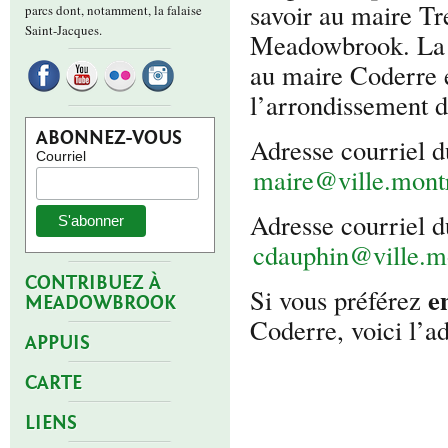
savoir au maire T
parcs dont, notamment, la falaise
Saint-Jacques.
Meadowbrook. La ma
au maire Coderre e
l’arrondissement d
ABONNEZ-VOUS
Adresse courriel d
Courriel
maire@ville.montr
Adresse courriel d
cdauphin@ville.mo
CONTRIBUEZ À
e
Si vous préférez
MEADOWBROOK
Coderre, voici l’ad
APPUIS
CARTE
LIENS