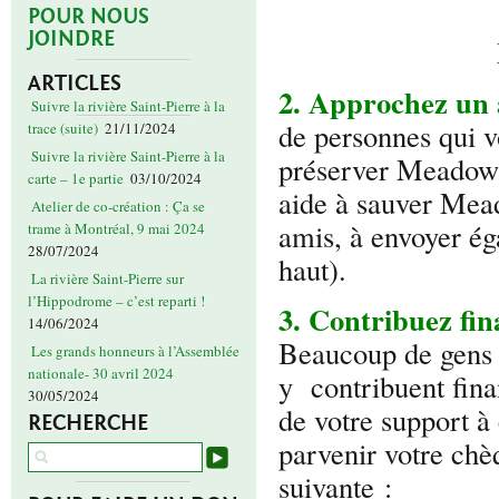
POUR NOUS
JOINDRE
ARTICLES
2. Approchez un 
Suivre la rivière Saint-Pierre à la
de personnes qui v
trace (suite)
21/11/2024
Suivre la rivière Saint-Pierre à la
préserver Meadowbr
carte – 1e partie
03/10/2024
aide à sauver Mea
Atelier de co-création : Ça se
amis, à envoyer ég
trame à Montréal, 9 mai 2024
28/07/2024
haut).
La rivière Saint-Pierre sur
l’Hippodrome – c’est reparti !
3. Contribuez fi
14/06/2024
Beaucoup de gens 
Les grands honneurs à l’Assemblée
nationale- 30 avril 2024
y contribuent fin
30/05/2024
de votre support à 
RECHERCHE
parvenir votre ch
suivante :