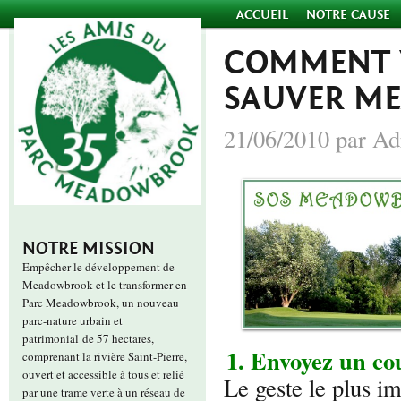
ACCUEIL
NOTRE CAUSE
COMMENT 
SAUVER M
21/06/2010 par Ad
NOTRE MISSION
Empêcher le développement de
Meadowbrook et le transformer en
Parc Meadowbrook, un nouveau
parc-nature urbain et
patrimonial de 57 hectares,
1.
Envoyez un cou
comprenant la rivière Saint-Pierre,
ouvert et accessible à tous et relié
Le geste le plus i
par une trame verte à un réseau de