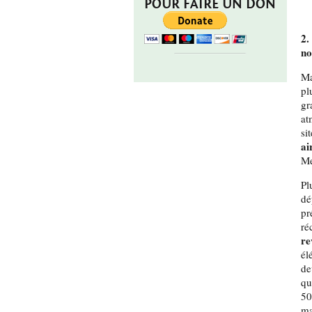
POUR FAIRE UN DON
2.
no
Ma
pl
gr
at
si
ai
Me
Pl
dé
pr
ré
re
él
de
qu
50
ma