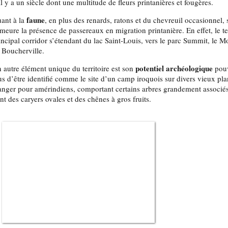
il y a un siècle dont une multitude de fleurs printanières et fougères.
faune
ant à la
, en plus des renards, ratons et du chevreuil occasionnel, 
meure la présence de passereaux en migration printanière. En effet, le ter
incipal corridor s’étendant du lac Saint-Louis, vers le parc Summit, le Mo
 Boucherville.
potentiel archéologique
 autre élément unique du territoire est son
pouv
us d’être identifié comme le site d’un camp iroquois sur divers vieux plan
nger pour amérindiens, comportant certains arbres grandement associés 
nt des caryers ovales et des chênes à gros fruits.