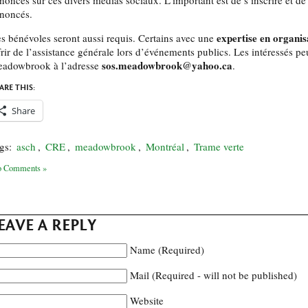
noncés sur ces divers médias sociaux. L’important est de s’inscrire et d
noncés.
expertise en organi
s bénévoles seront aussi requis. Certains avec une
frir de l’assistance générale lors d’événements publics. Les intéressés p
sos.meadowbrook@yahoo.ca
adowbrook à l’adresse
.
ARE THIS:
Share
gs:
asch
,
CRE
,
meadowbrook
,
Montréal
,
Trame verte
 Comments »
EAVE A REPLY
Name (Required)
Mail (Required - will not be published)
Website