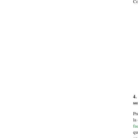
Co
4.
so
Pr
la
fa
qu