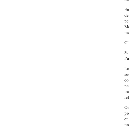
En
de
pe
Me
me
C’
3.
l’
Lo
su
co
na
tr
re
Or
pr
et
pr