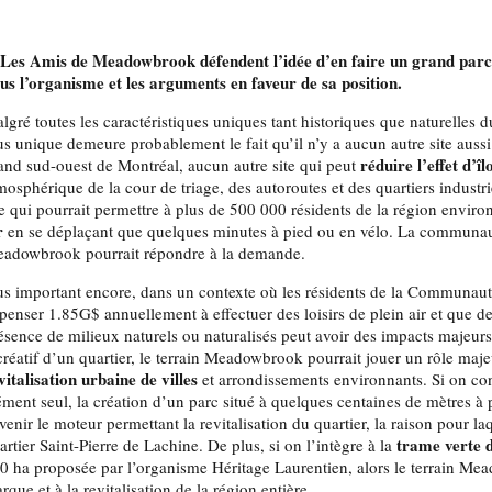
 Les Amis de Meadowbrook défendent l’idée d’en faire un grand parc
us l’organisme et les arguments en faveur de sa position.
lgré toutes les caractéristiques uniques tant historiques que naturelles
us unique demeure probablement le fait qu’il n’y a aucun autre site aussi
réduire l’effet d’î
and sud-ouest de Montréal, aucun autre site qui peut
mosphérique de la cour de triage, des autoroutes et des quartiers industr
te qui pourrait permettre à plus de 500 000 résidents de la région enviro
r
en se déplaçant que quelques minutes à pied ou en vélo. La communauté
adowbrook pourrait répondre à la demande.
us important encore, dans un contexte où les résidents de la Communau
penser 1.85G$ annuellement à effectuer des loisirs de plein air et que d
ésence de milieux naturels ou naturalisés peut avoir des impacts majeurs 
créatif d’un quartier, le terrain Meadowbrook pourrait jouer un rôle majeu
vitalisation urbaine de villes
et arrondissements environnants. Si on 
ément seul, la création d’un parc situé à quelques centaines de mètres à p
venir le moteur permettant la revitalisation du quartier, la raison pour la
trame verte 
artier Saint-Pierre de Lachine. De plus, si on l’intègre à la
0 ha proposée par l’organisme Héritage Laurentien, alors le terrain Me
rque et à la revitalisation de la région entière.