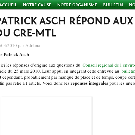
ACCUEIL
NOTRE CAUSE
NOTRE ORGANISME
BULLETIN
NO
PATRICK ASCH RÉPOND AUX
DU CRE-MTL
/03/2010 par Adriana
r Patrick Asch
ici les réponses d’origine aux questions du
Conseil régional de l’envi
ticle du 25 mars 2010. Leur appui en intégrant cette entrevue au
bulleti
t cependant, probablement par manque de place et de temps, coupé cert
réponses intégrales
 fin pas relié à l’article. Voici donc les
pour les intér