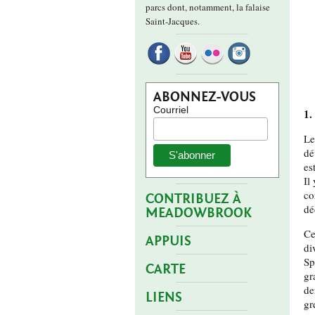
parcs dont, notamment, la falaise
Saint-Jacques.
ABONNEZ-VOUS
Courriel
1.
Le
dé
es
Il
co
CONTRIBUEZ À
dé
MEADOWBROOK
Ce
APPUIS
di
Sp
CARTE
gr
de
LIENS
gr