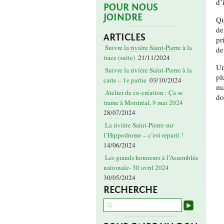
d’
POUR NOUS
JOINDRE
Qu
de
ARTICLES
pr
Suivre la rivière Saint-Pierre à la
de
trace (suite)
21/11/2024
Un
Suivre la rivière Saint-Pierre à la
pl
carte – 1e partie
03/10/2024
ma
Atelier de co-création : Ça se
do
trame à Montréal, 9 mai 2024
28/07/2024
La rivière Saint-Pierre sur
l’Hippodrome – c’est reparti !
14/06/2024
Les grands honneurs à l’Assemblée
nationale- 30 avril 2024
30/05/2024
RECHERCHE