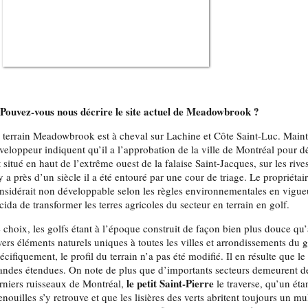
 Pouvez-vous nous décrire le site actuel de Meadowbrook ?
 terrain Meadowbrook est à cheval sur Lachine et Côte Saint-Luc. Mainte
veloppeur indiquent qu’il a l’approbation de la ville de Montréal pour déb
t situé en haut de l’extrême ouest de la falaise Saint-Jacques, sur les riv
 y a près d’un siècle il a été entouré par une cour de triage. Le propriéta
nsidérait non développable selon les règles environnementales en vigueur 
cida de transformer les terres agricoles du secteur en terrain en golf.
 choix, les golfs étant à l’époque construit de façon bien plus douce qu’
vers éléments naturels uniques à toutes les villes et arrondissements du
écifiquement, le profil du terrain n’a pas été modifié. Il en résulte que le
andes étendues. On note de plus que d’importants secteurs demeurent de
le petit Saint-Pierre
rniers ruisseaux de Montréal,
le traverse, qu’un ét
enouilles s’y retrouve et que les lisières des verts abritent toujours un mu