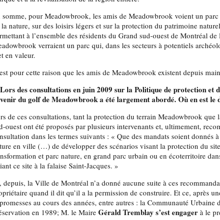
 somme, pour Meadowbrook, les amis de Meadowbrook voient un parc m
 la nature, sur des loisirs légers et sur la protection du patrimoine nature
rmettant à l’ensemble des résidents du Grand sud-ouest de Montréal de l
adowbrook verraient un parc qui, dans les secteurs à potentiels archéo
t en valeur.
est pour cette raison que les amis de Meadowbrook existent depuis main
 Lors des consultations en juin 2009 sur la Politique de protection et 
avenir du golf de Meadowbrook a été largement abordé. Où en est le 
rs de ces consultations, tant la protection du terrain Meadowbrook que l
d-ouest ont été proposés par plusieurs intervenants et, ultimement, rec
nsultation dans les termes suivants : « Que des mandats soient donnés à 
ture en ville (…) de développer des scénarios visant la protection du s
ansformation et parc nature, en grand parc urbain ou en écoterritoire dan
liant ce site à la falaise Saint-Jacques. »
, depuis, la Ville de Montréal n’a donné aucune suite à ces recommandati
opriétaire quand il dit qu’il a la permission de construire. Et ce, après u
 promesses au cours des années, entre autres : la Communauté Urbaine d
Gérald Tremblay s’est engager
éservation en 1989; M. le Maire
à le pr