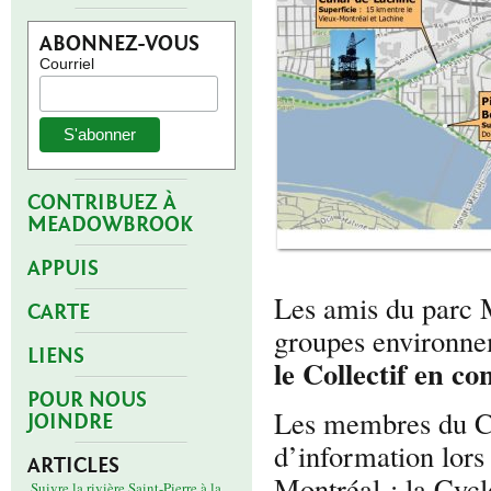
ABONNEZ-VOUS
Courriel
CONTRIBUEZ À
MEADOWBROOK
APPUIS
Les amis du parc 
CARTE
groupes environne
LIENS
le Collectif en c
POUR NOUS
Les membres du Col
JOINDRE
d’information lors
ARTICLES
Montréal : la Cyclo
Suivre la rivière Saint-Pierre à la