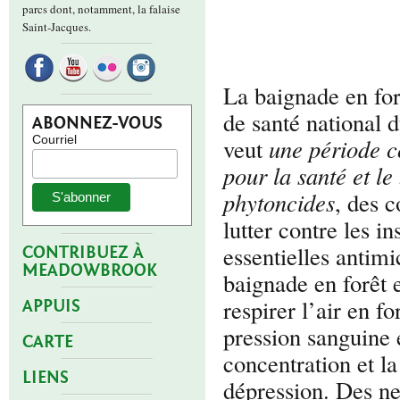
parcs dont, notamment, la falaise
Saint-Jacques.
La baignade en for
de santé national
ABONNEZ-VOUS
Courriel
veut
une période c
pour la santé et le
phytoncides
, des c
lutter contre les i
essentielles antim
CONTRIBUEZ À
MEADOWBROOK
baignade en forêt 
respirer l’air en f
APPUIS
pression sanguine e
CARTE
concentration et l
LIENS
dépression. Des neu