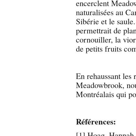
encerclent Meadow
naturalisées au C
Sibérie et le saul
permettrait de pla
cornouiller, la vio
de petits fruits co
En rehaussant les r
Meadowbrook, nous
Montréalais qui pou
Références:
[1] Hoag, Hannah.