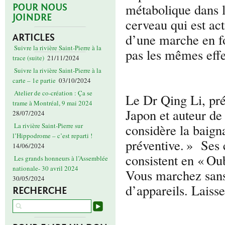
métabolique dans l
POUR NOUS
JOINDRE
cerveau qui est act
d’une marche en fo
ARTICLES
Suivre la rivière Saint-Pierre à la
pas les mêmes effet
trace (suite)
21/11/2024
Suivre la rivière Saint-Pierre à la
carte – 1e partie
03/10/2024
Atelier de co-création : Ça se
Le Dr Qing Li, pré
trame à Montréal, 9 mai 2024
Japon et auteur d
28/07/2024
considère la baig
La rivière Saint-Pierre sur
l’Hippodrome – c’est reparti !
préventive. » Ses 
14/06/2024
consistent en « Oub
Les grands honneurs à l’Assemblée
nationale- 30 avril 2024
Vous marchez sans
30/05/2024
d’appareils. Laisse
RECHERCHE