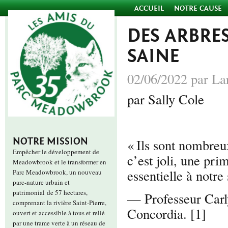
ACCUEIL
NOTRE CAUSE
DES ARBRE
SAINE
02/06/2022 par La
par Sally Cole
NOTRE MISSION
« Ils sont nombreux
Empêcher le développement de
c’est joli, une pri
Meadowbrook et le transformer en
essentielle à notre
Parc Meadowbrook, un nouveau
parc-nature urbain et
patrimonial de 57 hectares,
— Professeur Carly
comprenant la rivière Saint-Pierre,
Concordia. [1]
ouvert et accessible à tous et relié
par une trame verte à un réseau de