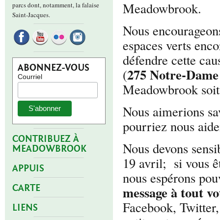
Meadowbrook.
parcs dont, notamment, la falaise
Saint-Jacques.
Nous encourageons 
espaces verts encor
défendre cette cau
ABONNEZ-VOUS
275 Notre-Dame 
(
Courriel
Meadowbrook soit s
Nous aimerions savo
pourriez nous aide
CONTRIBUEZ À
Nous devons sensibi
MEADOWBROOK
19 avril; si vous
APPUIS
nous espérons pou
CARTE
message à tout vo
Facebook, Twitter, 
LIENS