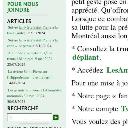
petit geste posé e
POUR NOUS
apprécié. Qu’offr
JOINDRE
Lorsque ce comba
ARTICLES
sa lutte pour la pr
Suivre la rivière Saint-Pierre à la
Montréal aussi lon
trace (suite)
21/11/2024
Suivre la rivière Saint-Pierre à la
tro
* Consultez la
carte – 1e partie
03/10/2024
Atelier de co-création : Ça se
dépliant
.
trame à Montréal, 9 mai 2024
28/07/2024
LesAm
* Accédez
La rivière Saint-Pierre sur
l’Hippodrome – c’est reparti !
Pour une mise à jo
14/06/2024
Les grands honneurs à l’Assemblée
* Notre page « fa
nationale- 30 avril 2024
30/05/2024
Tw
* Notre compte
RECHERCHE
Vous voulez des p