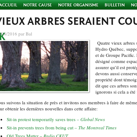
ACCUEIL
NOTRE CAUSE
NOTRE ORGANISME
BULLETIN
NO
VIEUX ARBRES SERAIENT CO
/04/2016 par Bal
Quatre vieux arbres
Hydro Québec,
suppo
et de Groupe Pacific.
désigné comme espace
assurer qu’il est pro
devons aussi conserver
propriété dont témoi
dit que ces arbres so
ignorons si cela a été
us suivons la situation de près et invitons nos membres à faire de même.
ur obtenir les dernières nouvelles dans cette affaire:
Sit-in protest temporarily saves trees –
Global News
Sit-in prevents trees from being cut –
The Montreal Times
Old Trees Matter –
Radio CKUT