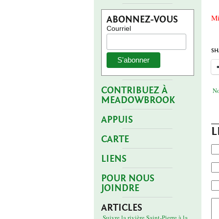
Mi
ABONNEZ-VOUS
Courriel
SH
CONTRIBUEZ À
No
MEADOWBROOK
APPUIS
L
CARTE
LIENS
POUR NOUS
JOINDRE
ARTICLES
Suivre la rivière Saint-Pierre à la