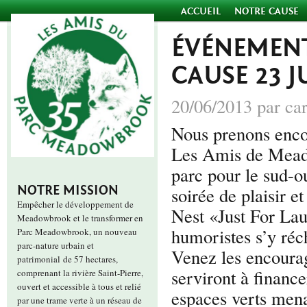
ACCUEIL
NOTRE CAUSE
ÉVÉNEMENT
CAUSE 23 J
20/06/2013 par car
Nous prenons enco
Les Amis de Meado
parc pour le sud-o
NOTRE MISSION
soirée de plaisir 
Empêcher le développement de
Nest «Just For Lau
Meadowbrook et le transformer en
humoristes s’y réch
Parc Meadowbrook, un nouveau
parc-nature urbain et
Venez les encoura
patrimonial de 57 hectares,
serviront à financ
comprenant la rivière Saint-Pierre,
ouvert et accessible à tous et relié
espaces verts mena
par une trame verte à un réseau de