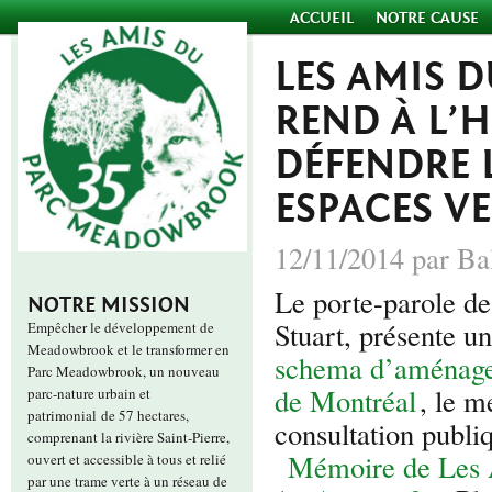
ACCUEIL
NOTRE CAUSE
LES AMIS 
REND À L’H
DÉFENDRE 
ESPACES V
12/11/2014 par Ba
Le porte-parole 
NOTRE MISSION
Stuart, présente 
Empêcher le développement de
Meadowbrook et le transformer en
schema d’aménage
Parc Meadowbrook, un nouveau
de Montréal
, le m
parc-nature urbain et
patrimonial de 57 hectares,
consultation publi
comprenant la rivière Saint-Pierre,
Mémoire de Les
ouvert et accessible à tous et relié
par une trame verte à un réseau de