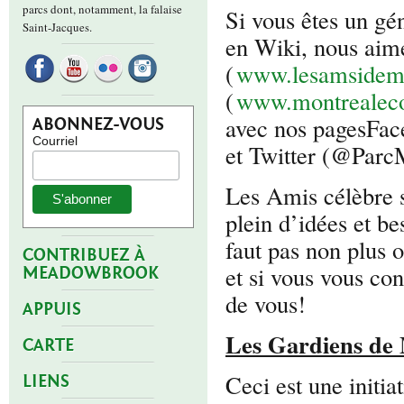
parcs dont, notamment, la falaise
Si vous êtes un gé
Saint-Jacques.
en Wiki, nous aime
(
www.lesamsidem
(
www.montrealec
avec nos pagesFac
ABONNEZ-VOUS
Courriel
et Twitter (@Par
Les Amis célèbre 
plein d’idées et be
faut pas non plus o
CONTRIBUEZ À
et si vous vous co
MEADOWBROOK
de vous!
APPUIS
Les Gardiens d
CARTE
Ceci est une initi
LIENS