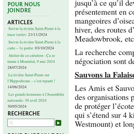
jusqu’à ce qu’il de
POUR NOUS
présentement en co
JOINDRE
mangeoires d’oisea
ARTICLES
hiver, des routes d
Suivre la rivière Saint-Pierre à la
trace (suite)
21/11/2024
Meadowbrook, etc
Suivre la rivière Saint-Pierre à la
carte – 1e partie
03/10/2024
La recherche compr
Atelier de co-création : Ça se
négociation sont d
trame à Montréal, 9 mai 2024
28/07/2024
Sauvons la Falais
La rivière Saint-Pierre sur
l’Hippodrome – c’est reparti !
Les Amis et Sauvon
14/06/2024
des organisations 
Les grands honneurs à l’Assemblée
nationale- 30 avril 2024
de protéger l’écote
30/05/2024
qui s’étend sur 4 
RECHERCHE
Westmount) et long