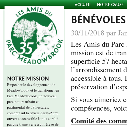
ACCUEIL
NOTRE CAUSE
BÉNÉVOLES
30/11/2018 par Ja
Les Amis du Parc
mission est de tr
superficie 57 hect
l’arrondissement d
accessible à tous. 
NOTRE MISSION
préservation d’espa
Empêcher le développement de
Meadowbrook et le transformer en
Parc Meadowbrook, un nouveau
Si vous aimeriez c
parc-nature urbain et
compétences, voici
patrimonial de 57 hectares,
comprenant la rivière Saint-Pierre,
Comité des comm
ouvert et accessible à tous et relié
par une trame verte à un réseau de