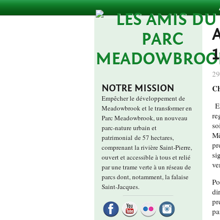
29
NOTRE MISSION
C
Empêcher le développement de
E
Meadowbrook et le transformer en
re
Parc Meadowbrook, un nouveau
so
parc-nature urbain et
Mê
patrimonial de 57 hectares,
pr
comprenant la rivière Saint-Pierre,
si
ouvert et accessible à tous et relié
ve
par une trame verte à un réseau de
parcs dont, notamment, la falaise
Po
Saint-Jacques.
di
pr
pa