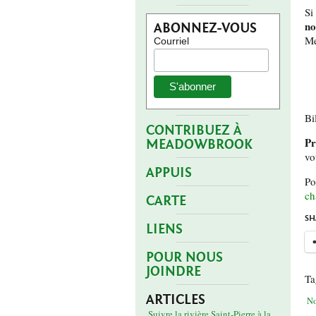
Si
n
ABONNEZ-VOUS
Me
Courriel
Bil
CONTRIBUEZ À
Pr
MEADOWBROOK
vo
APPUIS
P
ch
CARTE
SH
LIENS
POUR NOUS
JOINDRE
Ta
ARTICLES
No
Suivre la rivière Saint-Pierre à la