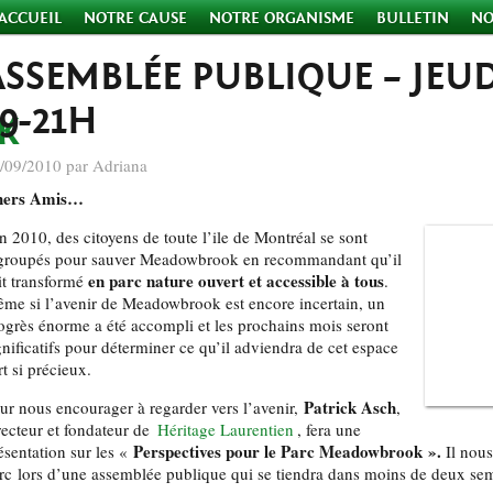
ACCUEIL
NOTRE CAUSE
NOTRE ORGANISME
BULLETIN
NO
ASSEMBLÉE PUBLIQUE – JEUDI
19-21H
/09/2010 par Adriana
hers Amis…
n 2010, des citoyens de toute l’ile de Montréal se sont
groupés pour sauver Meadowbrook en recommandant qu’il
en parc nature ouvert et accessible à tous
it transformé
.
me si l’avenir de Meadowbrook est encore incertain, un
ogrès énorme a été accompli et les prochains mois seront
gnificatifs pour déterminer ce qu’il adviendra de cet espace
rt si précieux.
Patrick Asch
ur nous encourager à regarder vers l’avenir,
,
recteur et fondateur de
Héritage Laurentien
, fera une
Perspectives pour le Parc Meadowbrook ».
ésentation sur les «
Il nou
rc lors d’une assemblée publique qui se tiendra dans moins de deux se