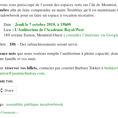
 vous vous préoccupé de l’avenir des espaces verts sur l’ile de Montréal, 
ombre
afin de faire comprendre au maire Tremblay qu’il est maintenant 
adowbrook pour en faire un espace à vocation récréative.
Jeudi le 7 octobre 2010, à 19h00
Date :
:
L’Auditorium de l’Académie Royal-West
Lieu
189 avenue Easton, Montréal-Ouest (
consultez l’itinéraire via Googl
10$
lets :
– Des rafraichissements seront servis
enez note
que nous voulons remplir l’auditorium à pleine capacité, donc 
tre famille et vos amis.
réserver vos billets,
our
contacter par courriel Barbara Tekker à
btekker
arron@jasminelindsay.com
.
ARE THIS:
Share
gs:
assemblée publique meadowbrook
 Comments »