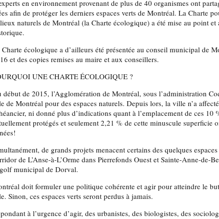
experts en environnement provenant de plus de 40 organismes ont partagé
ées afin de protéger les derniers espaces verts de Montréal. La Charte po
lieux naturels de Montréal (la Charte écologique) a été mise au point et
storique.
 Charte écologique a d’ailleurs été présentée au conseil municipal de M
16 et des copies remises au maire et aux conseillers.
OURQUOI UNE CHARTE ÉCOLOGIQUE ?
 début de 2015, l’Agglomération de Montréal, sous l’administration Co
Ile de Montréal pour des espaces naturels. Depuis lors, la ville n’a affect
chéancier, ni donné plus d’indications quant à l’emplacement de ces 10
tuellement protégés et seulement 2,21 % de cette minuscule superficie ont
nées!
multanément, de grands projets menacent certains des quelques espaces ve
rridor de L’Anse-à-L’Orme dans Pierrefonds Ouest et Sainte-Anne-de-Be
 golf municipal de Dorval.
ntréal doit formuler une politique cohérente et agir pour atteindre le but
Ile. Sinon, ces espaces verts seront perdus à jamais.
́pondant à l’urgence d’agir, des urbanistes, des biologistes, des sociolog