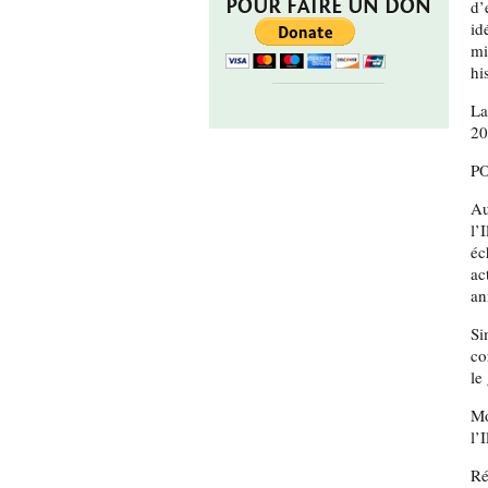
POUR FAIRE UN DON
d’
id
mi
hi
La
20
P
Au
l’
é
ac
an
Si
co
le
Mo
l’
Re