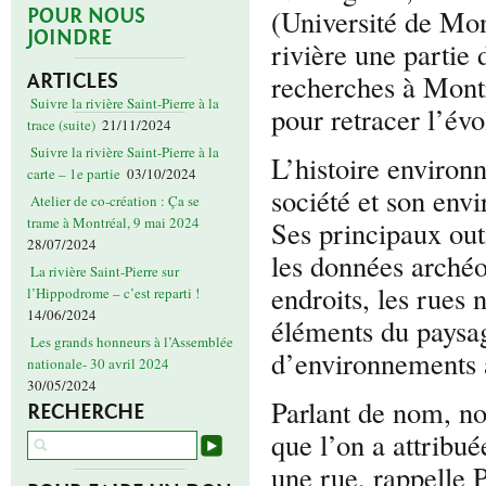
(Université de Mon
POUR NOUS
JOINDRE
rivière une partie 
recherches à Mont
ARTICLES
Suivre la rivière Saint-Pierre à la
pour retracer l’évol
trace (suite)
21/11/2024
Suivre la rivière Saint-Pierre à la
L’histoire environn
carte – 1e partie
03/10/2024
société et son env
Atelier de co-création : Ça se
trame à Montréal, 9 mai 2024
Ses principaux outi
28/07/2024
les données archéo
La rivière Saint-Pierre sur
endroits, les rues
l’Hippodrome – c’est reparti !
14/06/2024
éléments du paysa
Les grands honneurs à l’Assemblée
d’environnements 
nationale- 30 avril 2024
30/05/2024
Parlant de nom, no
RECHERCHE
que l’on a attribuée
une rue, rappelle 