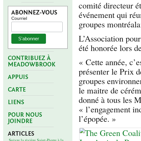
comité directeur ét
ABONNEZ-VOUS
événement qui réu
Courriel
groupes montréalai
L’Association pour
été honorée lors d
CONTRIBUEZ À
« Cette année, c’e
MEADOWBROOK
présenter le Prix 
APPUIS
groupes environne
le maitre de cérém
CARTE
donné à tous les M
LIENS
« l’engagement in
POUR NOUS
l’épopée. »
JOINDRE
ARTICLES
Suivre la rivière Saint-Pierre à la