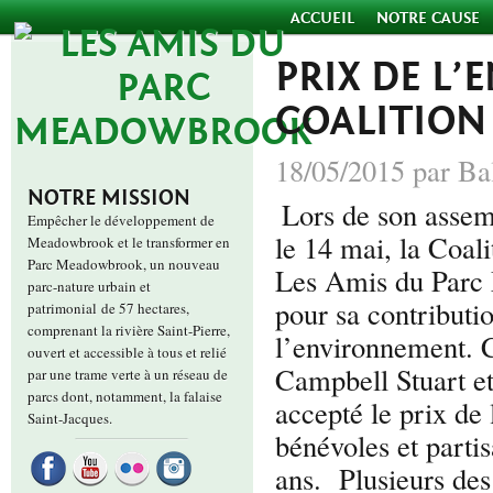
ACCUEIL
NOTRE CAUSE
PRIX DE L
COALITION
18/05/2015 par Ba
NOTRE MISSION
Lors de son assem
Empêcher le développement de
le 14 mai, la Coali
Meadowbrook et le transformer en
Parc Meadowbrook, un nouveau
Les Amis du Parc
parc-nature urbain et
pour sa contributi
patrimonial de 57 hectares,
comprenant la rivière Saint-Pierre,
l’environnement. C
ouvert et accessible à tous et relié
Campbell Stuart e
par une trame verte à un réseau de
parcs dont, notamment, la falaise
accepté le prix de 
Saint-Jacques.
bénévoles et parti
ans. Plusieurs de