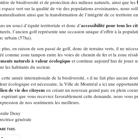
tière de biodiversité et de protection des milieux naturels, ainsi que les
t espace vert sur la qualité de vie des populations avoisinantes, nous soll
 naturalisation ainsi que la transformation de l’intégrité de ce territoire e
accessibilité pour tous les ci
ns un souci d’équité territoriale et donc d’
turels, l’ancien golf représente une occasion unique d’offrir à la popula
rc urbain (57ha).
 plus, en raison de son passé de golf, donc de terrains verts, il ne néce
éé comme zone tampon entre les voies de chemin de fer et la zone résiden
éments naturels à valeur écologique
et continue aujourd’hui de jouer u
ur les habitants du secteur.
 cette année internationale de la biodiversité, s il ne fait plus aucun dou
leur écologique est nécessaire, la Ville de Montréal a ici une opportunit
lieu de vie des citoyens
en créant un nouveau grand parc en plein coeur
 espérant que vous recevrez favorablement cette demande, nous vous pri
expression de nos sentiments les meilleurs.
ralie Deny
rectrice générale
ARE THIS: