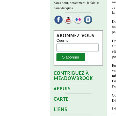
ma
parcs dont, notamment, la falaise
ce
Saint-Jacques.
la
Da
na
pa
ABONNEZ-VOUS
De
Courriel
Cr
él
po
En
va
CONTRIBUEZ À
mi
MEADOWBROOK
En
l’
APPUIS
Co
CARTE
Di
LIENS
SH