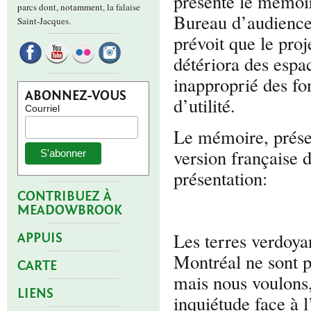
présenté le mémoir
parcs dont, notamment, la falaise
Bureau d’audience
Saint-Jacques.
prévoit que le proj
détériora des espac
inapproprié des fo
ABONNEZ-VOUS
d’utilité.
Courriel
Le mémoire, présen
version française d
présentation:
CONTRIBUEZ À
MEADOWBROOK
Les terres verdoy
APPUIS
Montréal ne sont p
CARTE
mais nous voulons,
LIENS
inquiétude face à 