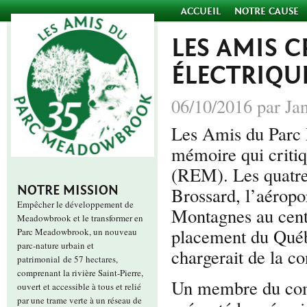
ACCUEIL
NOTRE CAUSE
LES AMIS C
ÉLECTRIQU
06/10/2016 par Ja
Les Amis du Parc
mémoire qui critiq
(REM). Les quatre 
NOTRE MISSION
Brossard, l’aérop
Empêcher le développement de
Montagnes au cent
Meadowbrook et le transformer en
placement du Québe
Parc Meadowbrook, un nouveau
parc-nature urbain et
chargerait de la co
patrimonial de 57 hectares,
comprenant la rivière Saint-Pierre,
Un membre du comi
ouvert et accessible à tous et relié
par une trame verte à un réseau de