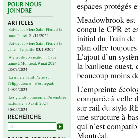
espaces protégés e
POUR NOUS
JOINDRE
Meadowbrook est dé
ARTICLES
conçu le CPR et es
Suivre la rivière Saint-Pierre à la
initial du Train d
trace (suite)
21/11/2024
Suivre la rivière Saint-Pierre à la
plan offre toujours
carte – 1e partie
03/10/2024
L’ajout d’un systèm
Atelier de co-création : Ça se
la banlieue ouest,
trame à Montréal, 9 mai 2024
28/07/2024
beaucoup moins de
La rivière Saint-Pierre sur
l’Hippodrome – c’est reparti !
L’empreinte écolo
14/06/2024
comparée à celle d
Les grands honneurs à l’Assemblée
nationale- 30 avril 2024
sur rail du style 
30/05/2024
une structure à ba
RECHERCHE
qui n’est compatib
Montréal.