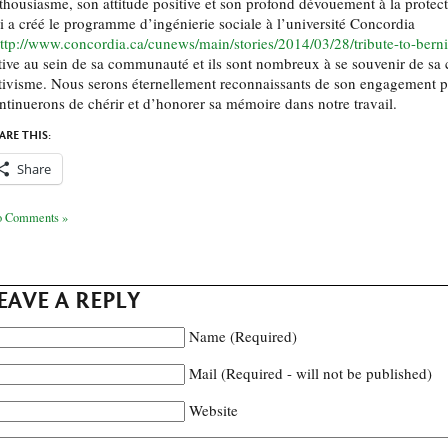
thousiasme, son attitude positive et son profond dévouement à la protect
i a créé le programme d’ingénierie sociale à l’université Concordia
ttp://www.concordia.ca/cunews/main/stories/2014/03/28/tribute-to-bern
tive au sein de sa communauté et ils sont nombreux à se souvenir de sa 
tivisme. Nous serons éternellement reconnaissants de son engagement pou
ntinuerons de chérir et d’honorer sa mémoire dans notre travail.
ARE THIS:
Share
 Comments »
EAVE A REPLY
Name (Required)
Mail (Required - will not be published)
Website