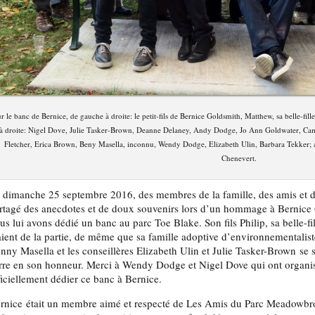
r le banc de Bernice, de gauche à droite: le petit-fils de Bernice Goldsmith, Matthew, sa belle-fill
à droite: Nigel Dove, Julie Tasker-Brown, Deanne Delaney, Andy Dodge, Jo Ann Goldwater, Cam
Fletcher, Erica Brown, Beny Masella, inconnu, Wendy Dodge, Elizabeth Ulin, Barbara Tekker; a
Chenevert.
 dimanche 25 septembre 2016, des membres de la famille, des amis et d
rtagé des anecdotes et de doux souvenirs lors d’un hommage à Bernice 
us lui avons dédié un banc au parc Toe Blake. Son fils Philip, sa belle-fi
aient de la partie, de même que sa famille adoptive d’environnementalis
nny Masella et les conseillères Elizabeth Ulin et Julie Tasker-Brown se so
rre en son honneur. Merci à Wendy Dodge et Nigel Dove qui ont organis
ficiellement dédier ce banc à Bernice.
rnice était un membre aimé et respecté de Les Amis du Parc Meadowbroo