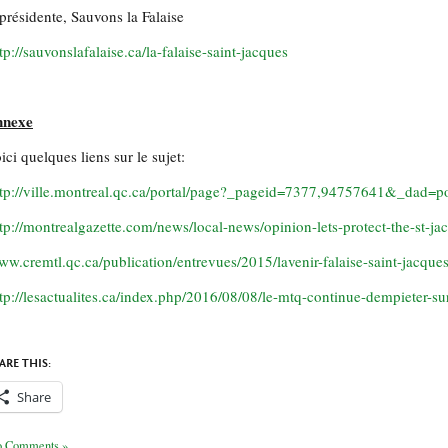
 présidente, Sauvons la Falaise
tp://sauvonslafalaise.ca/la-falaise-saint-jacques
nnexe
ici quelques liens sur le sujet:
ttp://ville.montreal.qc.ca/portal/page?_pageid=7377,94757641&_da
tp://montrealgazette.com/news/local-news/opinion-lets-protect-the-st-j
w.cremtl.qc.ca/publication/entrevues/2015/lavenir-falaise-saint-jacque
tp://lesactualites.ca/index.php/2016/08/08/le-mtq-continue-dempieter-sur-
ARE THIS:
Share
 Comments »