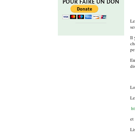
POUR FAIRE UN DON
Le
se
Il
ch
pe
En
di
Lo
Le
ht
et
Li