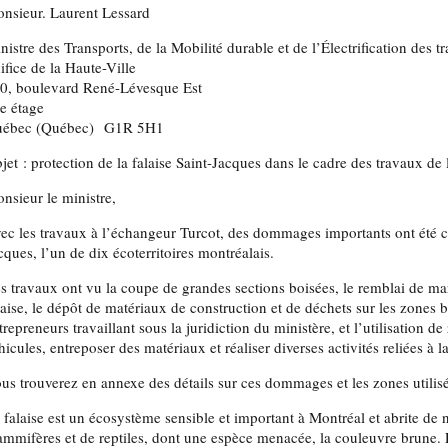
nsieur. Laurent Lessard
nistre des Transports, de la Mobilité durable et de l’Électrification des t
ifice de la Haute-Ville
0, boulevard René-Lévesque Est
e étage
ébec (Québec) G1R 5H1
jet : protection de la falaise Saint-Jacques dans le cadre des travaux de
nsieur le ministre,
ec les travaux à l’échangeur Turcot, des dommages importants ont été ca
cques, l’un de dix écoterritoires montréalais.
s travaux ont vu la coupe de grandes sections boisées, le remblai de ma
laise, le dépôt de matériaux de construction et de déchets sur les zones b
trepreneurs travaillant sous la juridiction du ministère, et l’utilisation 
hicules, entreposer des matériaux et réaliser diverses activités reliées à l
us trouverez en annexe des détails sur ces dommages et les zones utilisé
 falaise est un écosystème sensible et important à Montréal et abrite de
mmifères et de reptiles, dont une espèce menacée, la couleuvre brune. 