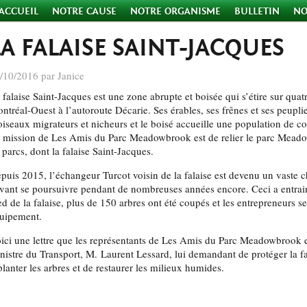
ACCUEIL
NOTRE CAUSE
NOTRE ORGANISME
BULLETIN
NO
LA FALAISE SAINT-JACQUES
/10/2016 par Janice
 falaise Saint-Jacques est une zone abrupte et boisée qui s’étire sur qua
ntréal-Ouest à l’autoroute Décarie. Ses érables, ses frênes et ses peupl
oiseaux migrateurs et nicheurs et le boisé accueille une population de 
 mission de Les Amis du Parc Meadowbrook est de relier le parc Meado
 parcs, dont la falaise Saint-Jacques.
puis 2015, l’échangeur Turcot voisin de la falaise est devenu un vaste c
vant se poursuivre pendant de nombreuses années encore. Ceci a entrai
ed de la falaise, plus de 150 arbres ont été coupés et les entrepreneurs s
uipement.
ici une lettre que les représentants de Les Amis du Parc Meadowbrook et
nistre du Transport, M. Laurent Lessard, lui demandant de protéger la 
planter les arbres et de restaurer les milieux humides.