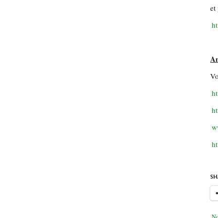
et
ht
A
Vo
h
ht
ww
ht
SH
No