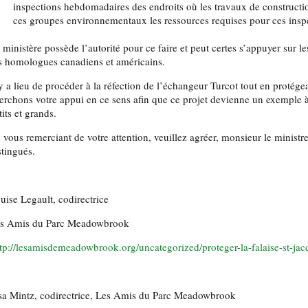
inspections hebdomadaires des endroits où les travaux de construction
ces groupes environnementaux les ressources requises pour ces insp
 ministère possède l’autorité pour ce faire et peut certes s’appuyer sur l
s homologues canadiens et américains.
 y a lieu de procéder à la réfection de l’échangeur Turcot tout en protége
erchons votre appui en ce sens afin que ce projet devienne un exemple à 
tits et grands.
 vous remerciant de votre attention, veuillez agréer, monsieur le ministr
stingués.
uise Legault, codirectrice
s Amis du Parc Meadowbrook
tp://lesamisdemeadowbrook.org/uncategorized/proteger-la-falaise-st-jac
sa Mintz, codirectrice, Les Amis du Parc Meadowbrook