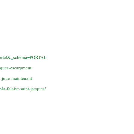
d=portal&_schema=PORTAL
acques-escarpment
s-joue-maintenant
la-falaise-saint-jacques/