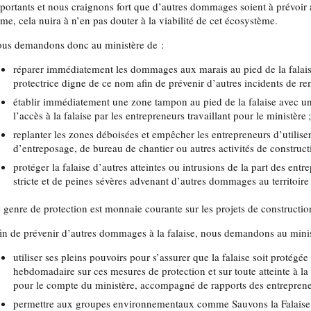
portants et nous craignons fort que d’autres dommages soient à prévoir 
rme, cela nuira à n’en pas douter à la viabilité de cet écosystème.
us demandons donc au ministère de :
réparer immédiatement les dommages aux marais au pied de la falais
protectrice digne de ce nom afin de prévenir d’autres incidents de re
établir immédiatement une zone tampon au pied de la falaise avec u
l’accès à la falaise par les entrepreneurs travaillant pour le ministère ;
replanter les zones déboisées et empêcher les entrepreneurs d’utilise
d’entreposage, de bureau de chantier ou autres activités de construct
protéger la falaise d’autres atteintes ou intrusions de la part des ent
stricte et de peines sévères advenant d’autres dommages au territoire
 genre de protection est monnaie courante sur les projets de constructio
in de prévenir d’autres dommages à la falaise, nous demandons au minis
utiliser ses pleins pouvoirs pour s’assurer que la falaise soit protégé
hebdomadaire sur ces mesures de protection et sur toute atteinte à la f
pour le compte du ministère, accompagné de rapports des entrepreneu
permettre aux groupes environnementaux comme Sauvons la Falaise d’