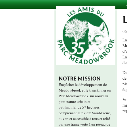
06
La
Mo
d’
La
de
De
de
NOTRE MISSION
pi
Empêcher le développement de
éq
Meadowbrook et le transformer en
Parc Meadowbrook, un nouveau
Vo
parc-nature urbain et
mi
patrimonial de 57 hectares,
re
comprenant la rivière Saint-Pierre,
ouvert et accessible à tous et relié
par une trame verte à un réseau de