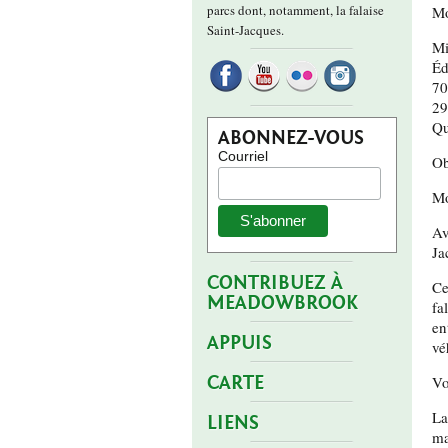
parcs dont, notamment, la falaise
Mo
Saint-Jacques.
Mi
Éd
70
29
Qu
ABONNEZ-VOUS
Courriel
Ob
Mo
Av
Ja
CONTRIBUEZ À
Ce
MEADOWBROOK
fa
en
APPUIS
vé
CARTE
Vo
La
LIENS
ma