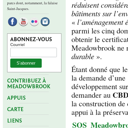
réduisent considér
parcs dont, notamment, la falaise
Saint-Jacques.
bâtiments sur l’e
«
l’aménagement éc
parmi les cinq dom
obtenir le certifica
ABONNEZ-VOUS
Courriel
Meadowbrook ne r
durable
».
Étant donné que le
la demande d’une 
CONTRIBUEZ À
développement sur
MEADOWBROOK
CBD
demander au
APPUIS
la construction d
CARTE
appui à la préserva
LIENS
SOS_Meadowbroo