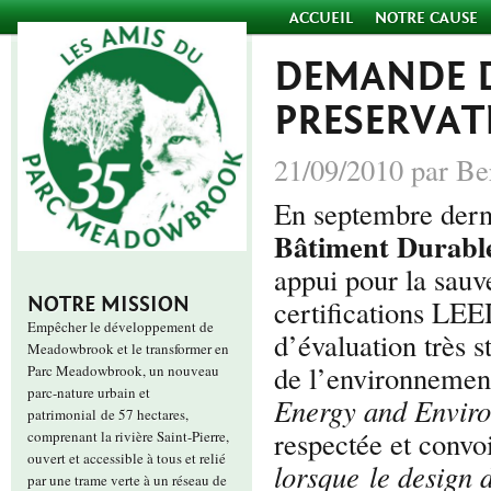
ACCUEIL
NOTRE CAUSE
DEMANDE D
PRESERVA
21/09/2010 par Be
En septembre dern
Bâtiment Durabl
appui pour la sau
NOTRE MISSION
certifications LEE
Empêcher le développement de
d’évaluation très 
Meadowbrook et le transformer en
de l’environnemen
Parc Meadowbrook, un nouveau
parc-nature urbain et
Energy and Envir
patrimonial de 57 hectares,
respectée et convo
comprenant la rivière Saint-Pierre,
ouvert et accessible à tous et relié
lorsque le design 
par une trame verte à un réseau de