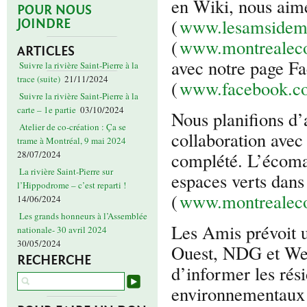
en Wiki, nous aime
POUR NOUS
(
www.lesamsidem
JOINDRE
(
www.montrealec
ARTICLES
avec notre page F
Suivre la rivière Saint-Pierre à la
trace (suite)
21/11/2024
(
www.facebook.c
Suivre la rivière Saint-Pierre à la
carte – 1e partie
03/10/2024
Nous planifions d’
Atelier de co-création : Ça se
collaboration avec
trame à Montréal, 9 mai 2024
complété. L’écomap
28/07/2024
La rivière Saint-Pierre sur
espaces verts dans
l’Hippodrome – c’est reparti !
(
www.montrealec
14/06/2024
Les grands honneurs à l’Assemblée
Les Amis prévoit 
nationale- 30 avril 2024
30/05/2024
Ouest, NDG et Wes
RECHERCHE
d’informer les rés
environnementaux d