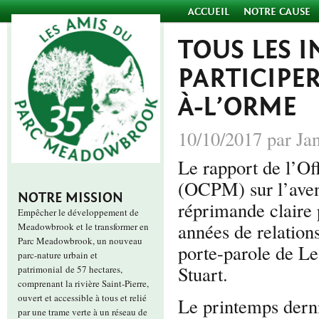
ACCUEIL
NOTRE CAUSE
TOUS LES 
PARTICIPER
À-L’ORME
10/10/2017 par Ja
Le rapport de l’Of
(OCPM) sur l’aveni
NOTRE MISSION
réprimande claire 
Empêcher le développement de
années de relation
Meadowbrook et le transformer en
Parc Meadowbrook, un nouveau
porte-parole de 
parc-nature urbain et
Stuart.
patrimonial de 57 hectares,
comprenant la rivière Saint-Pierre,
ouvert et accessible à tous et relié
Le printemps dern
par une trame verte à un réseau de