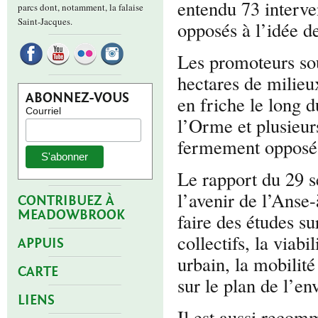
entendu 73 interve
parcs dont, notamment, la falaise
Saint-Jacques.
opposés à l’idée d
Les promoteurs sou
hectares de milieu
ABONNEZ-VOUS
en friche le long
Courriel
l’Orme et plusieur
fermement opposés
Le rapport du 29 
l’avenir de l’Ans
CONTRIBUEZ À
MEADOWBROOK
faire des études su
collectifs, la viab
APPUIS
urbain, la mobilit
CARTE
sur le plan de l’e
LIENS
Il est aussi reco