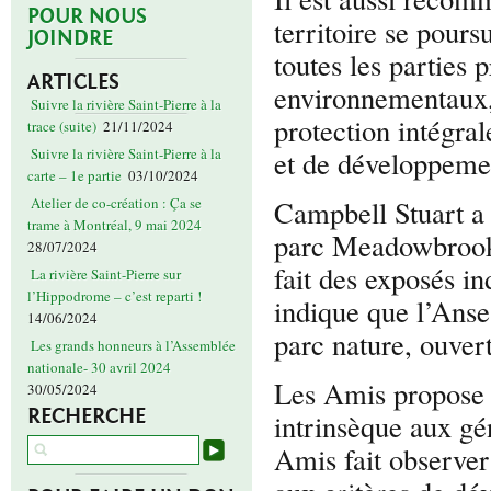
POUR NOUS
territoire se poursu
JOINDRE
toutes les parties 
ARTICLES
environnementaux, 
Suivre la rivière Saint-Pierre à la
protection intégral
trace (suite)
21/11/2024
et de développeme
Suivre la rivière Saint-Pierre à la
carte – 1e partie
03/10/2024
Campbell Stuart a
Atelier de co-création : Ça se
trame à Montréal, 9 mai 2024
parc Meadowbrook
28/07/2024
fait des exposés i
La rivière Saint-Pierre sur
l’Hippodrome – c’est reparti !
indique que l’Anse
14/06/2024
parc nature, ouvert
Les grands honneurs à l’Assemblée
nationale- 30 avril 2024
Les Amis propose d
30/05/2024
RECHERCHE
intrinsèque aux gé
Amis fait observe