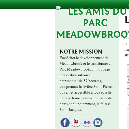
Ca
co
le
mé
NOTRE MISSION
su
Empêcher le développement de
Meadowbrook et le transformer en
Parc Meadowbrook, un nouveau
parc-nature urbain et
patrimonial de 57 hectares,
comprenant la rivière Saint-Pierre,
ouvert et accessible à tous et relié
par une trame verte à un réseau de
parcs dont, notamment, la falaise
Saint-Jacques.