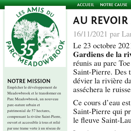
ACCUEIL
NOTRE CAUSE
AU REVOIR 
16/11/2021 par La
Le 23 octobre 202
Gardiens de la riv
réunis au parc Toe
Saint-Pierre. Des
dévier la rivière d
NOTRE MISSION
asséchera le ruiss
Empêcher le développement de
Meadowbrook et le transformer en
Parc Meadowbrook, un nouveau
Ce cours d’eau est 
parc-nature urbain et
Saint-Pierre qui p
patrimonial de 57 hectares,
comprenant la rivière Saint-Pierre,
le fleuve Saint-Lau
ouvert et accessible à tous et relié
par une trame verte à un réseau de