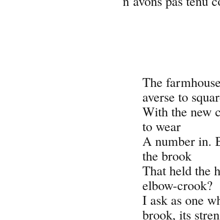
n’avons pas tenu c
The farmhouse 
averse to squa
With the new ci
to wear
A number in. 
the brook
That held the 
elbow-crook?
I ask as one w
brook, its stre