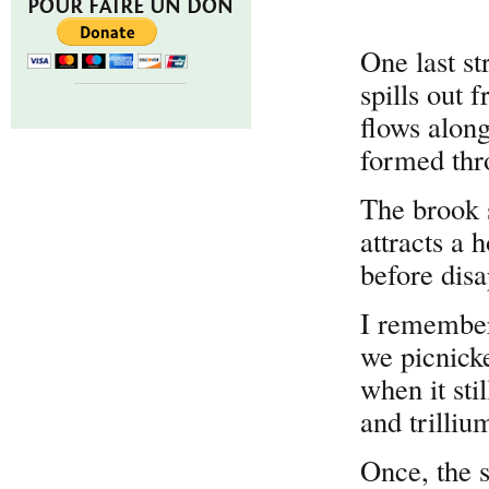
POUR FAIRE UN DON
One last str
spills out 
flows along
formed thr
The brook s
attracts a 
before disa
I remember
we picnicke
when it sti
and trilliu
Once, the s