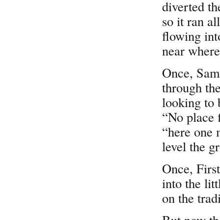
diverted the
so it ran a
flowing in
near where
Once, Sam
through th
looking to 
“No place f
“here one 
level the g
Once, Firs
into the li
on the trad
But now the