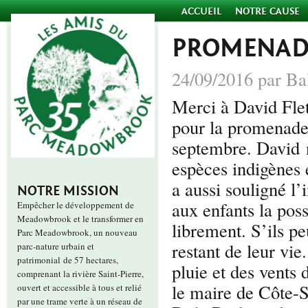
ACCUEIL
NOTRE CAUSE
PROMENAD
24/09/2016 par Ba
Merci à David Flet
pour la promenad
septembre. David no
espèces indigènes e
a aussi souligné l
NOTRE MISSION
aux enfants la poss
Empêcher le développement de
Meadowbrook et le transformer en
librement. S’ils pe
Parc Meadowbrook, un nouveau
restant de leur vie.
parc-nature urbain et
patrimonial de 57 hectares,
pluie et des vent
comprenant la rivière Saint-Pierre,
le maire de Côte-S
ouvert et accessible à tous et relié
par une trame verte à un réseau de