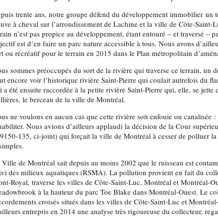
puis trente ans, notre groupe défend du développement immobilier un te
ouve à cheval sur l’arrondissement de Lachine et la ville de Côte-Saint-
rrain n’est pas propice au développement, étant entouré – et traversé – pa
jectif est d’en faire un parc nature accessible à tous. Nous avons d’aill
rt ou récréatif pour le terrain en 2015 dans le Plan métropolitain d’a
us sommes préoccupés du sort de la rivière qui traverse ce terrain, un d
ut encore voir l’historique rivière Saint-Pierre qui coulait autrefois du 
i a été ensuite raccordée à la petite rivière Saint-Pierre qui, elle, se jette
llières, le berceau de la ville de Montréal.
us ne voulons en aucun cas que cette rivière soit enfouie ou canalisée : 
habiliter. Nous avions d’ailleurs applaudi la décision de la Cour supérie
9150-135, ci-joint) qui forçait la ville de Montréal à cesser de polluer la
 simples.
 Ville de Montréal sait depuis au moins 2002 que le ruisseau est conta
ivi des milieux aquatiques (RSMA). La pollution provient en fait du coll
nt-Royal, traverse les villes de Côte-Saint-Luc, Montréal et Montréal-Ou
adowbrook à la hauteur du parc Toe Blake dans Montréal-Ouest. Le col
ccordements croisés situés dans les villes de Côte-Saint-Luc et Montréal
ailleurs entrepris en 2014 une analyse très rigoureuse du collecteur, re