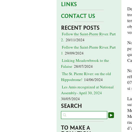
LINKS
De
tr
CONTACT US
te
ob
RECENT POSTS
ve
Follow the Saint-Pierre River. Part
2.
20/11/2024
No
Follow the Saint-Pierre River. Part
pe
1
29/09/2024
qu
Ca
Linking Meadowbrook to the
Falaise
28/07/2024
No
The St. Pierre River: on the old
ré
Hippodrome!
14/06/2024
07
Les Amis recognized at National
si
Assembly- April 30, 2024
La
30/05/2024
su
SEARCH
Mo
Me
ra
TO MAKE A
d’