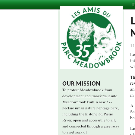
11
Le
in
wh
Th
re
OUR MISSION
an
To protect Meadowbrook from
in
development and transform it into
Meadowbrook Park, a new 57-
A 
hectare urban nature heritage park,
Sa
including the historic St. Pierre
be
River, open and accessible to all,
and connected through a greenway
Le
to a network of
pl