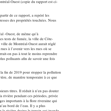
ntréal-Ouest (copie du rapport est ci-
partir de ce rapport, a repéré les
resses des propriétés touchées. Nous
réal -Ouest, de même qu’à
s tests de fumée, la ville de Côte-
a ville de Montréal-Ouest aurait réglé
rues à l’avenir vers les rues où se
rait-on pas à tout le moins reprendre
lus polluants afin de savoir une fois
la fin de 2019 pour stopper la pollution
vière, de manière temporaire à ce que
eurs titres. Il réduit à n’en pas douter
a rivière pendant ces périodes, privée
s importants à la flore riveraine qui
u’au bord de l’eau. Il y a plus
 la rivière draine le terrain qui inonde