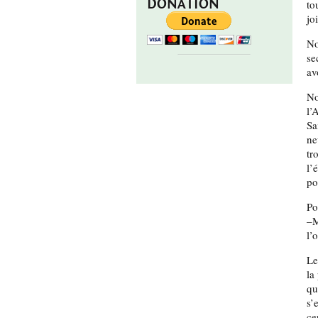
DONATION
to
joi
No
se
av
No
l’
Sa
ne
tr
l’
po
Po
–M
l’
Le
la
qu
s’
ce