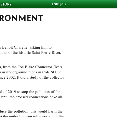
Français
 STORY
VIRONMENT
Benoit Charette, asking him to
ons of the historic Saint-Pierre River,
 from the Toe Blake Connector. Tests
s in underground pipes in Cote St Luc
ce 2002. It did a study of the collector
 of 2019 to stop the pollution of the
or until the crossed connections have all
uce the pollution, this would harm the
ct the entire hydrographic system in the