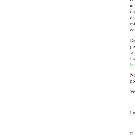
au
qu
de
mi
co
De
po
vo
fa
le
No
po
Ve
Lo
Da