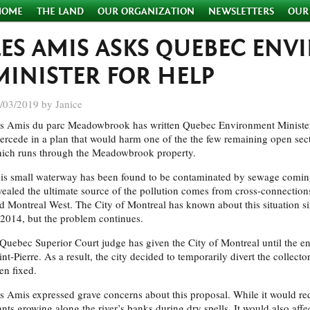
HOME
THE LAND
OUR ORGANIZATION
NEWSLETTERS
OUR
LES AMIS ASKS QUEBEC EN
MINISTER FOR HELP
/03/2019 by Janice
s Amis du parc Meadowbrook has written Quebec Environment Minister 
tercede in a plan that would harm one of the the few remaining open secti
ich runs through the Meadowbrook property.
is small waterway has been found to be contaminated by sewage coming
vealed the ultimate source of the pollution comes from cross-connection
d Montreal West. The City of Montreal has known about this situation sin
 2014, but the problem continues.
Quebec Superior Court judge has given the City of Montreal until the end
int-Pierre. As a result, the city decided to temporarily divert the collect
en fixed.
s Amis expressed grave concerns about this proposal. While it would red
ants growing along the river’s banks during dry spells. It would also affe