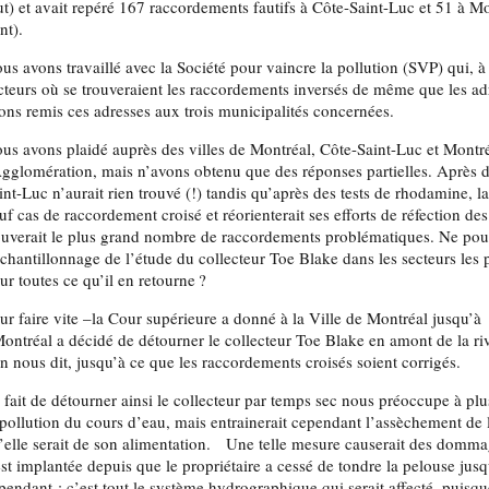
ut) et avait repéré 167 raccordements fautifs à Côte-Saint-Luc et 51 à Mo
nt).
us avons travaillé avec la Société pour vaincre la pollution (SVP) qui, à 
cteurs où se trouveraient les raccordements inversés de même que les ad
ons remis ces adresses aux trois municipalités concernées.
us avons plaidé auprès des villes de Montréal, Côte-Saint-Luc et Mont
Agglomération, mais n’avons obtenu que des réponses partielles. Après de
int-Luc n’aurait rien trouvé (!) tandis qu’après des tests de rhodamine, l
uf cas de raccordement croisé et réorienterait ses efforts de réfection des 
ouverait le plus grand nombre de raccordements problématiques. Ne pour
échantillonnage de l’étude du collecteur Toe Blake dans les secteurs les p
ur toutes ce qu’il en retourne ?
ur faire vite –la Cour supérieure a donné à la Ville de Montréal jusqu’à 
ontréal a décidé de détourner le collecteur Toe Blake en amont de la ri
on nous dit, jusqu’à ce que les raccordements croisés soient corrigés.
 fait de détourner ainsi le collecteur par temps sec nous préoccupe à plusi
 pollution du cours d’eau, mais entrainerait cependant l’assèchement de l
’elle serait de son alimentation. Une telle mesure causerait des dommage
est implantée depuis que le propriétaire a cessé de tondre la pelouse jusq
pendant : c’est tout le système hydrographique qui serait affecté, puisque