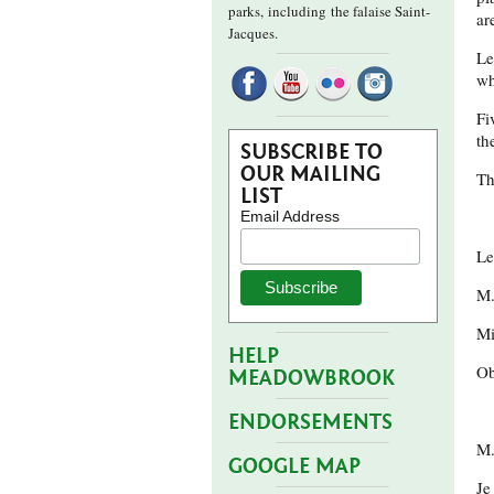
parks,
including the falaise Saint-
ar
Jacques.
Le
wh
Fi
th
SUBSCRIBE TO
OUR MAILING
Th
LIST
Email Address
Le
M.
Mi
HELP
Ob
MEADOWBROOK
ENDORSEMENTS
M.
GOOGLE MAP
Je