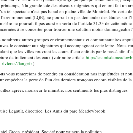
 printemps, à la grande joie des oiseaux migrateurs qui en ont fait un ar
’un tel spectacle n’est pas banal en pleine ville de Montréal. En vertu de l
 l’environnement (LQE), ne pourrait-on pas demander des études sur l’i
nistère ne pourrait-il pas aussi en vertu de l’article 31.33 de cette même l
ncernées à se concerter pour trouver une solution moins dommageable?
 nombreux autres groupes environnementaux et communautaires appu
uvez le constater aux signatures qui accompagnent cette lettre. Nous vou
ulant que les villes rouvrent les cours d’eau enfouis par le passé afin d’a
cture de traitement des eaux (voir notre article
http://lesamisdemeadowbr
s-rivieres/?lang=fr
)
us vous remercions de prendre en considération nos inquiétudes et nou
ur empêcher la perte de l’un des derniers tronçons encore visibles de la r
uillez agréer, monsieur le ministre, nos sentiments les plus distingués
uise Legault, directrice, Les Amis du parc Meadowbrook
niel Green, président, Société pour vaincre la pollution