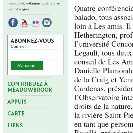
parcs dont, notamment, la falaise
Quatre conférencie
Saint-Jacques.
balado, tous assoc
loin à Les amis. Il
Hetherington, prof
ABONNEZ-VOUS
l’université Conco
Courriel
Legault, tous deu
conseil de Les Ami
Danielle Plamond
de la Craig et Ye
CONTRIBUEZ À
Cardenas, présiden
MEADOWBROOK
l’Observatoire int
APPUIS
droits de la natur
la rivière Saint-P
CARTE
en tant que person
LIENS
Rouillé, président