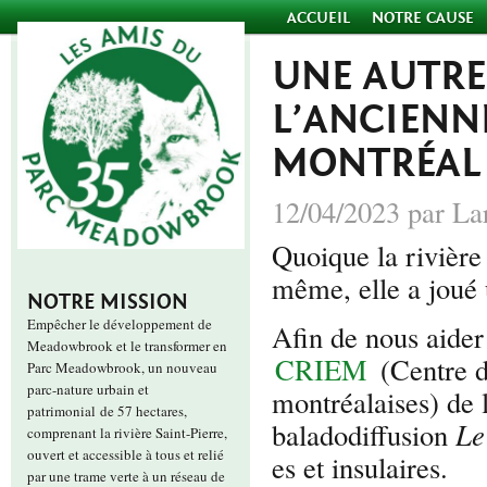
ACCUEIL
NOTRE CAUSE
UNE AUTRE
L’ANCIENNE
MONTRÉAL
12/04/2023 par La
Quoique la rivière
même
, elle a joué
NOTRE MISSION
Empêcher le développement de
Afin de nous aider
Meadowbrook et le transformer en
CRIEM
(Centre de
Parc Meadowbrook, un nouveau
parc-nature urbain et
montréalaises) de l
patrimonial de 57 hectares,
baladodiffusion
Le
comprenant la rivière Saint-Pierre,
ouvert et accessible à tous et relié
es et insulaires.
par une trame verte à un réseau de