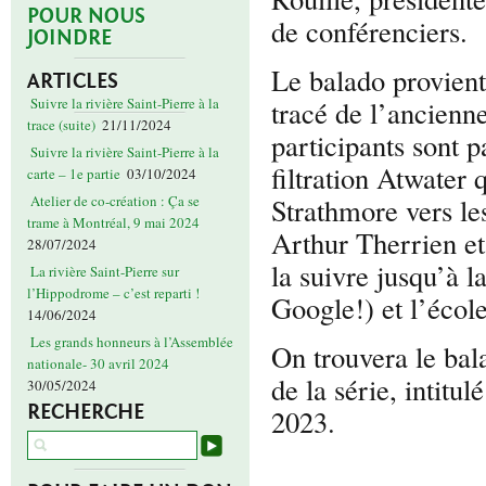
POUR NOUS
de conférenciers.
JOINDRE
Le balado provien
ARTICLES
tracé de l’ancienn
Suivre la rivière Saint-Pierre à la
trace (suite)
21/11/2024
participants sont p
Suivre la rivière Saint-Pierre à la
filtration Atwater 
carte – 1e partie
03/10/2024
Strathmore vers le
Atelier de co-création : Ça se
trame à Montréal, 9 mai 2024
Arthur Therrien et
28/07/2024
la suivre jusqu’à 
La rivière Saint-Pierre sur
l’Hippodrome – c’est reparti !
Google!) et l’éco
14/06/2024
Les grands honneurs à l’Assemblée
On trouvera le bal
nationale- 30 avril 2024
de la série, intitul
30/05/2024
RECHERCHE
2023.