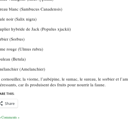
reau blanc (Sambucus Canadensis)
ule noir (Salix nigra)
uplier hybride de Jack (Populus xjackii)
rbier (Sorbus)
me rouge (Ulmus rubra)
uleau (Betula)
élanchier (Amelanchier)
 cornouiller, la viorne, l’aubépine, le sumac, le sureau, le sorbier et l’a
téressants, car ils produisent des fruits pour nourrir la faune.
ARE THIS:
Share
 Comments »