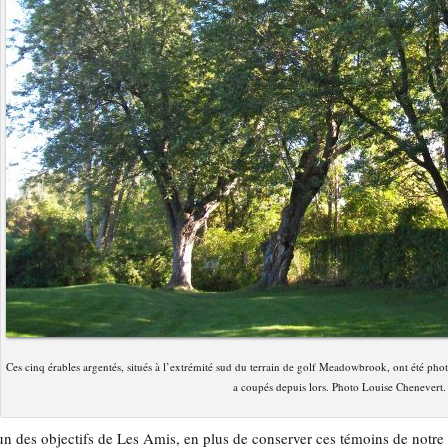
Ces cinq érables argentés, situés à l’extrémité sud du terrain de golf Meadowbrook, ont été p
a coupés depuis lors. Photo Louise Chenevert.
un des objectifs de Les Amis, en plus de conserver ces témoins de notre p