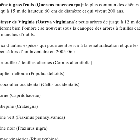
êne à gros fruits (Quercus macrocarpa):
le plus commun des chênes b
squ’à 15 m de hauteur, 60 cm de diamètre et qui vivent 200 ans.
tryer de Virginie (Ostrya virginiana):
petits arbres de jusqu’à 12 m d
lèrent bien l’ombre ; se trouvent sous la canopée des arbres à feuilles ca
 manches d’outils.
ici d’autres espèces qui pourraient servir à la renaturalisation et que
censé lors d’un inventaire en 2005-06 :
rnouiller à feuilles alternes (Cornus alternifolia)
uplier deltoïde (Populus deltoids)
cocoulier occidental (Celtis occidentalis)
orne (Caprifoliaceae)
bépine (Crataegus)
êne vert (Fraxinus pennsylvanica)
êne noir (Fraxinus nigra)
mac vinaigrier (Rhus typhina)