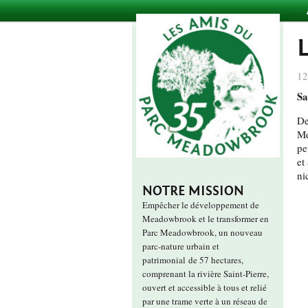
12
Sa
De
Me
pe
et
ni
NOTRE MISSION
Empêcher le développement de
Meadowbrook et le transformer en
Parc Meadowbrook, un nouveau
parc-nature urbain et
patrimonial de 57 hectares,
comprenant la rivière Saint-Pierre,
ouvert et accessible à tous et relié
par une trame verte à un réseau de