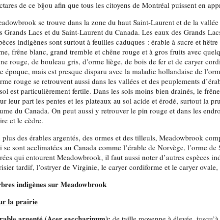
ctares de ce bijou afin que tous les citoyens de Montréal puissent en appré
adowbrook se trouve dans la zone du haut Saint-Laurent et de la vallée i
s Grands Lacs et du Saint-Laurent du Canada. Les eaux des Grands Lacs 
pèces indigènes sont surtout à feuilles caduques : érable à sucre et hêtr
me, frêne blanc, grand tremble et chêne rouge et à gros fruits avec quel
êne rouge, de bouleau gris, d’orme liège, de bois de fer et de caryer co
e époque, mais est presque disparu avec la maladie hollandaise de l’orme
orme rouge se retrouvent aussi dans les vallées et des peuplements d’érab
 sol est particulièrement fertile. Dans les sols moins bien drainés, le fr
ur leur part les pentes et les plateaux au sol acide et érodé, surtout la pru
ume du Canada. On peut aussi y retrouver le pin rouge et dans les endroi
ire et le cèdre.
 plus des érables argentés, des ormes et des tilleuls, Meadowbrook com
i se sont acclimatées au Canada comme l’érable de Norvège, l’orme de Si
rrées qui entourent Meadowbrook, il faut aussi noter d’autres espèces in
risier tardif, l’ostryer de Virginie, le caryer cordiforme et le caryer ova
bres indigènes sur Meadowbrook
ur la prairie
rable argenté (Acer saccharinum):
de taille moyenne à élevée, jusqu’