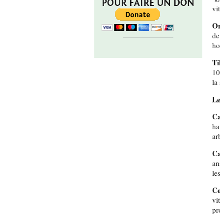
POUR FAIRE UN DON
vi
Or
de
ho
Ti
10
la
Le
Ca
ha
ar
Ca
an
le
Ce
vi
pr