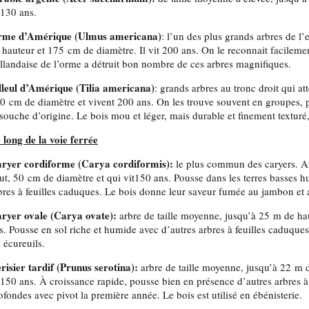
t130 ans.
me d’Amérique (Ulmus americana)
: l’un des plus grands arbres de l
 hauteur et 175 cm de diamètre. Il vit 200 ans. On le reconnait facilemen
llandaise de l’orme a détruit bon nombre de ces arbres magnifiques.
lleul d’Amérique (Tilia americana)
: grands arbres au tronc droit qui a
0 cm de diamètre et vivent 200 ans. On les trouve souvent en groupes, 
 souche d’origine. Le bois mou et léger, mais durable et finement texturé, 
 long de la voie ferrée
ryer cordiforme (Carya cordiformis):
le plus commun des caryers. A
ut, 50 cm de diamètre et qui vit150 ans. Pousse dans les terres basses h
bres à feuilles caduques. Le bois donne leur saveur fumée au jambon et
ryer ovale (Carya ovate):
arbre de taille moyenne, jusqu’à 25 m de ha
s. Pousse en sol riche et humide avec d’autres arbres à feuilles caduques
s écureuils.
risier tardif (Prunus serotina):
arbre de taille moyenne, jusqu’à 22 m 
t150 ans. À croissance rapide, pousse bien en présence d’autres arbres à
ofondes avec pivot la première année. Le bois est utilisé en ébénisterie.