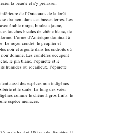
cier la beauté et s’y prélasser.
nférieure de l’Outaouais de la forêt
se drainent dans ces basses terres. Les
e avec érable rouge, bouleau jaune,
ques touches locales de chêne blanc, de
rdiforme. L’orme d’Amérique dominait à
. Le noyer cendré, le peuplier et
les noir et argenté dans les endroits où
êne noir domine. Les conifères occupent
che, le pin blanc, l’épinette et le
ts humides ou rocailleux, l’épinette
ptent aussi des espèces non indigènes
bérie et le saule. Le long des voies
digènes comme le chêne à gros fruits, le
le, une espèce menacée.
à 35 m de haut et 100 cm de diamètre. Il