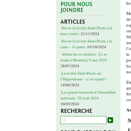
he
POUR NOUS
JOINDRE
Me
de
ARTICLES
es
Suivre la rivière Saint-Pierre à la
or
trace (suite)
21/11/2024
fr
Suivre la rivière Saint-Pierre à la
un
carte – 1e partie
03/10/2024
l’
le
Atelier de co-création : Ça se
po
trame à Montréal, 9 mai 2024
ba
28/07/2024
no
La rivière Saint-Pierre sur
l’Hippodrome – c’est reparti !
En
14/06/2024
qu
Les grands honneurs à l’Assemblée
fe
nationale- 30 avril 2024
ce
30/05/2024
Ar
RECHERCHE
S
É