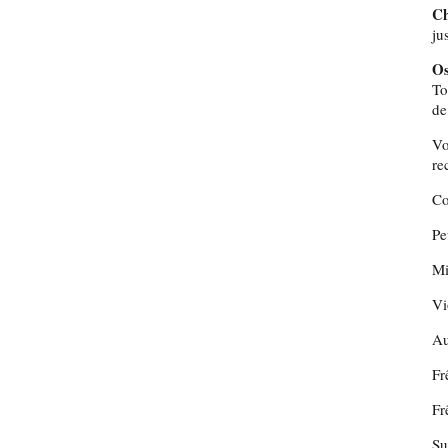
Ch
ju
Os
To
de
Vo
re
Co
Pe
Mi
Vi
Au
Fr
Fr
Su