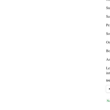
Su
Sa
Pe
So
Or
Bo
Am
Le
in
SH
No