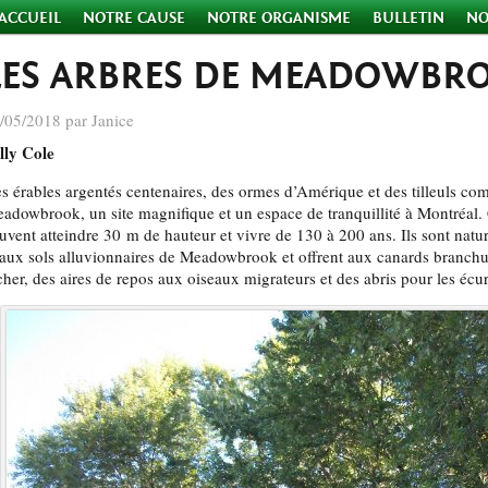
ACCUEIL
NOTRE CAUSE
NOTRE ORGANISME
BULLETIN
NO
LES ARBRES DE MEADOWBR
/05/2018 par Janice
lly Cole
s érables argentés centenaires, des ormes d’Amérique et des tilleuls comp
adowbrook, un site magnifique et un espace de tranquillité à Montréal.
uvent atteindre 30 m de hauteur et vivre de 130 à 200 ans. Ils sont nat
 aux sols alluvionnaires de Meadowbrook et offrent aux canards branchus
cher, des aires de repos aux oiseaux migrateurs et des abris pour les écur