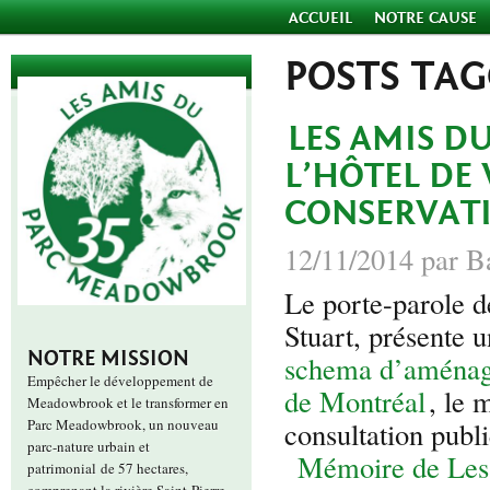
ACCUEIL
NOTRE CAUSE
POSTS TA
LES AMIS D
L’HÔTEL DE 
CONSERVATI
12/11/2014 par B
Le porte-parole
Stuart, présente
NOTRE MISSION
schema d’aménage
Empêcher le développement de
de Montréal
, le 
Meadowbrook et le transformer en
Parc Meadowbrook, un nouveau
consultation publ
parc-nature urbain et
Mémoire de Les
patrimonial de 57 hectares,