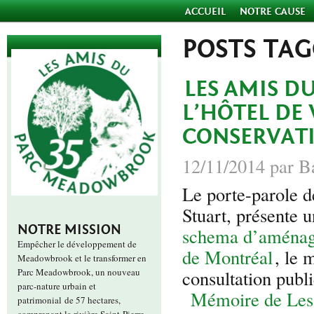
ACCUEIL
NOTRE CAUSE
POSTS TA
LES AMIS D
L’HÔTEL DE 
CONSERVATI
12/11/2014 par B
Le porte-parole
Stuart, présente
NOTRE MISSION
schema d’aménage
Empêcher le développement de
de Montréal
, le 
Meadowbrook et le transformer en
Parc Meadowbrook, un nouveau
consultation publ
parc-nature urbain et
Mémoire de Les
patrimonial de 57 hectares,