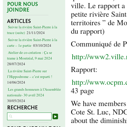
ville. Le rapport 
POUR NOUS
JOINDRE
petite rivière Sain
territoires ” de Mo
ARTICLES
Suivre la rivière Saint-Pierre à la
du rapport)
trace (suite)
21/11/2024
Suivre la rivière Saint-Pierre à la
Communiqué de P
carte – 1e partie
03/10/2024
Atelier de co-création : Ça se
http://www2.vill
trame à Montréal, 9 mai 2024
28/07/2024
Rapport:
La rivière Saint-Pierre sur
l’Hippodrome – c’est reparti !
http://www.ocpm.qc
14/06/2024
43 page
Les grands honneurs à l’Assemblée
nationale- 30 avril 2024
We have members f
30/05/2024
RECHERCHE
Cote St. Luc, NDG 
about the diminish