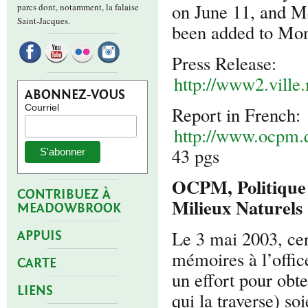
on June 11, and Me
parcs dont, notamment, la falaise
Saint-Jacques.
been added to Montr
Press Release:
http://www2.vill
ABONNEZ-VOUS
Courriel
Report in French:
http://www.ocpm.qc
43 pgs
OCPM, Politique 
CONTRIBUEZ À
Milieux Naturels
MEADOWBROOK
Le 3 mai 2003, ce
APPUIS
mémoires à l’offic
CARTE
un effort pour obt
LIENS
qui la traverse) soi