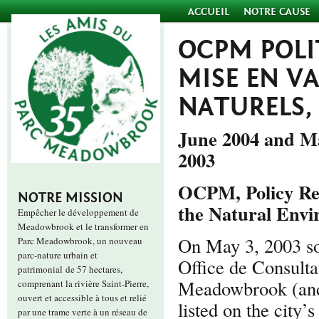
ACCUEIL
NOTRE CAUSE
OCPM POLI
MISE EN VA
NATURELS, 
June 2004 and Ma
2003
OCPM, Policy Res
NOTRE MISSION
the Natural Env
Empêcher le développement de
Meadowbrook et le transformer en
On May 3, 2003 so
Parc Meadowbrook, un nouveau
parc-nature urbain et
Office de Consulta
patrimonial de 57 hectares,
Meadowbrook (and t
comprenant la rivière Saint-Pierre,
ouvert et accessible à tous et relié
listed on the city’
par une trame verte à un réseau de