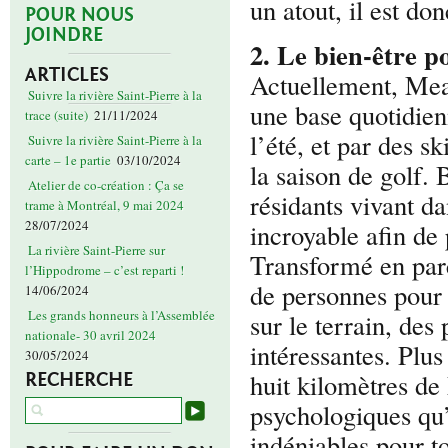
un atout, il est d
POUR NOUS
JOINDRE
2. Le bien-être po
ARTICLES
Actuellement, Mead
Suivre la rivière Saint-Pierre à la
une base quotidien
trace (suite)
21/11/2024
l’été, et par des s
Suivre la rivière Saint-Pierre à la
carte – 1e partie
03/10/2024
la saison de golf. 
Atelier de co-création : Ça se
résidants vivant d
trame à Montréal, 9 mai 2024
28/07/2024
incroyable afin de
La rivière Saint-Pierre sur
Transformé en parc
l’Hippodrome – c’est reparti !
de personnes pour 
14/06/2024
Les grands honneurs à l’Assemblée
sur le terrain, des
nationale- 30 avril 2024
intéressantes. Plu
30/05/2024
huit kilomètres de
RECHERCHE
psychologiques qu’
indéniables pour to