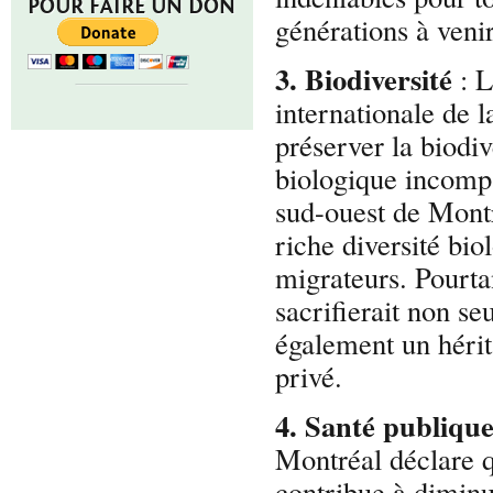
POUR FAIRE UN DON
générations à venir
3. Biodiversité
: 
internationale de 
préserver la biod
biologique incompa
sud-ouest de Montr
riche diversité bio
migrateurs. Pourta
sacrifierait non s
également un hérit
privé.
4. Santé publiqu
Montréal déclare q
contribue à diminu