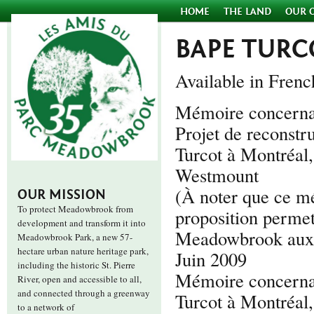
HOME
THE LAND
OUR 
BAPE TURC
Available in Frenc
Mémoire concerna
Projet de reconstr
Turcot à Montréal
Westmount
(À noter que ce m
OUR MISSION
To protect Meadowbrook from
proposition permett
development and transform it into
Meadowbrook aux p
Meadowbrook Park, a new 57-
hectare urban nature heritage park,
Juin 2009
including the historic St. Pierre
Mémoire concernan
River, open and accessible to all,
and connected through a greenway
Turcot à Montréal
to a network of