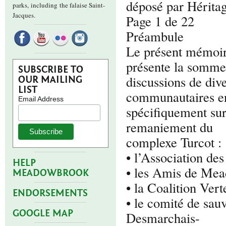
déposé par Hérita
parks,
including the falaise Saint-
Jacques.
Page 1 de 22
Préambule
Le présent mémoir
présente la somme
SUBSCRIBE TO
discussions de di
OUR MAILING
LIST
communautaires en 
Email Address
spécifiquement sur
remaniement du
complexe Turcot :
• l’Association de
HELP
• les Amis de Me
MEADOWBROOK
• la Coalition Vert
ENDORSEMENTS
• le comité de sau
GOOGLE MAP
Desmarchais-