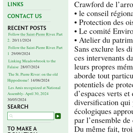
Crawford de l’arr
LINKS
• le conseil régio
CONTACT US
• Protection des o
RECENT POSTS
• Le comité Enviro
Follow the Saint-Pierre River. Part
• Atelier du patr
2.
20/11/2024
Sans exclure les d
Follow the Saint-Pierre River. Part
1
29/09/2024
ces intervenants d
Linking Meadowbrook to the
leurs propres mém
Falaise
28/07/2024
aborde tout partic
The St. Pierre River: on the old
Hippodrome!
14/06/2024
potentiels de prote
Les Amis recognized at National
d’espaces verts et
Assembly- April 30, 2024
diversification qu
30/05/2024
SEARCH
écologiques appro
par l’ensemble de 
Du même fait, troi
TO MAKE A