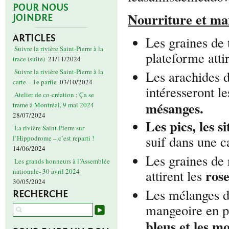
POUR NOUS
Nourriture et ma
JOINDRE
ARTICLES
Les graines de 
Suivre la rivière Saint-Pierre à la
plateforme atti
trace (suite)
21/11/2024
Suivre la rivière Saint-Pierre à la
Les arachides 
carte – 1e partie
03/10/2024
intéresseront l
Atelier de co-création : Ça se
mésanges.
trame à Montréal, 9 mai 2024
28/07/2024
Les pics, les s
La rivière Saint-Pierre sur
suif dans une c
l’Hippodrome – c’est reparti !
14/06/2024
Les graines de 
Les grands honneurs à l’Assemblée
rose
attirent les
nationale- 30 avril 2024
30/05/2024
Les mélanges de
RECHERCHE
mangeoire en pl
bleus et les mo