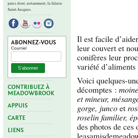
parcs dont, notamment, la falaise
Saint-Jacques.
Il est facile d’aide
ABONNEZ-VOUS
leur couvert et nou
Courriel
conifères leur proc
variété d’aliments 
Voici quelques-une
CONTRIBUEZ À
décomptes :
moine
MEADOWBROOK
et mineur, mésange,
APPUIS
gorge, junco
et
ros
roselin familier, é
CARTE
des photos de ces 
LIENS
leasamisdemeadow